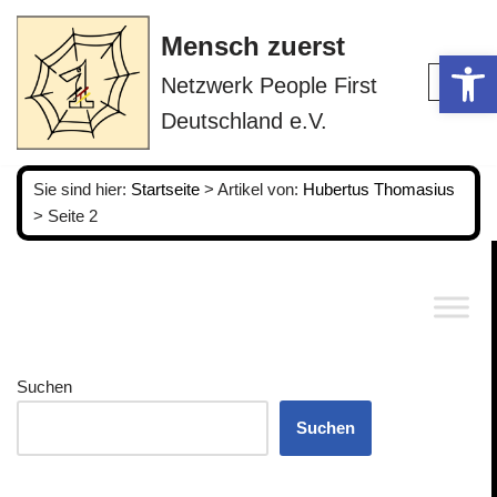
Mensch zuerst
Op
Zum
Netzwerk People First
Inhalt
springen
Deutschland e.V.
Sie sind hier:
Startseite
>
Artikel von:
Hubertus Thomasius
>
Seite 2
Suchen
Suchen