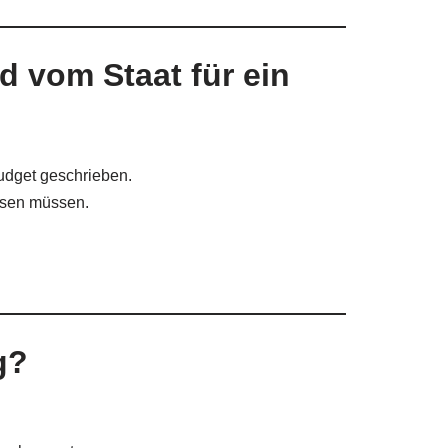
d vom Staat für ein
udget geschrieben.
issen müssen.
g?