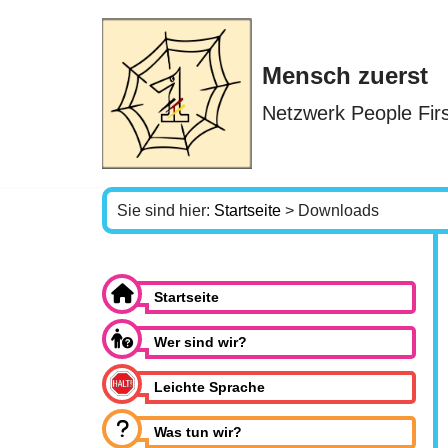
Zum
Mensch zuerst
Inhalt
springen
Netzwerk People Firs
Sie sind hier:
Startseite
>
Downloads
Startseite
Wer sind wir?
Leichte Sprache
Was tun wir?