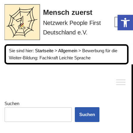
Mensch zuerst
Op
Zum
Netzwerk People First
Inhalt
springen
Deutschland e.V.
Sie sind hier:
Startseite
>
Allgemein
>
Bewerbung für die
Weiter-Bildung: Fachkraft Leichte Sprache
Suchen
Suchen