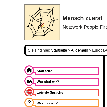
Zum
Mensch zuerst
Inhalt
springen
Netzwerk People Firs
Sie sind hier:
Startseite
>
Allgemein
>
Europa-
Startseite
Wer sind wir?
Leichte Sprache
Was tun wir?