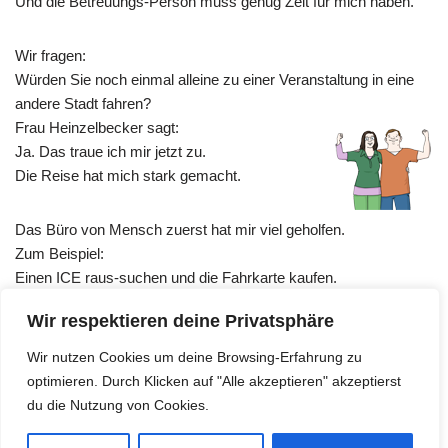
Und die Betreuungs-Person muss genug Zeit für mich haben.
Wir fragen:
Würden Sie noch einmal alleine zu einer Veranstaltung in eine
andere Stadt fahren?
Frau Heinzelbecker sagt:
Ja. Das traue ich mir jetzt zu.
Die Reise hat mich stark gemacht.
Das Büro von Mensch zuerst hat mir viel geholfen.
Zum Beispiel:
Einen ICE raus-suchen und die Fahrkarte kaufen.
Oder ein Hotel für mich suchen.
Wir respektieren deine Privatsphäre
Mir eine Weg-Beschreibung geben.
Wir nutzen Cookies um deine Browsing-Erfahrung zu
optimieren. Durch Klicken auf "Alle akzeptieren" akzeptierst
du die Nutzung von Cookies.