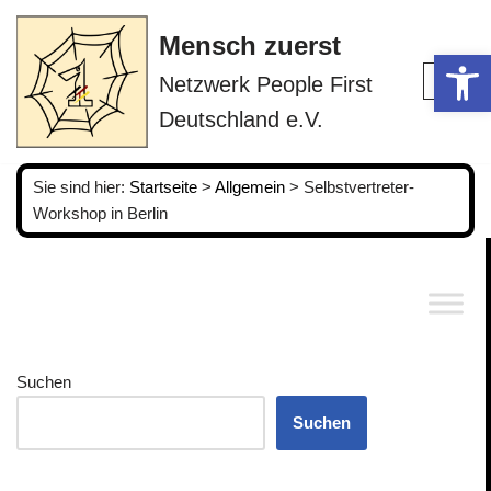
Mensch zuerst
Op
Zum
Netzwerk People First
Inhalt
springen
Deutschland e.V.
Sie sind hier:
Startseite
>
Allgemein
>
Selbstvertreter-
Workshop in Berlin
Suchen
Suchen