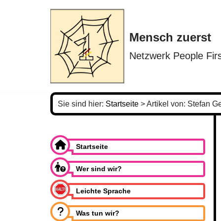
Zum
Mensch zuerst
Inhalt
springen
Netzwerk People Firs
Sie sind hier:
Startseite
>
Artikel von: Stefan G
Startseite
Wer sind wir?
Leichte Sprache
Was tun wir?